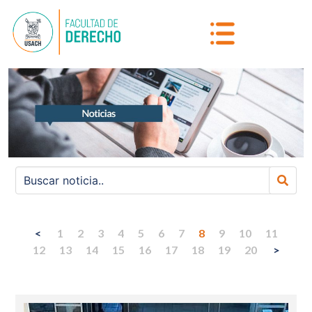
<
1
2
3
4
5
6
7
8
9
10
11
12
13
14
15
16
17
18
19
20
>