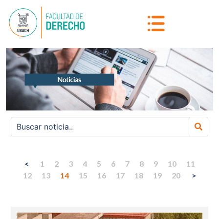
<
1
2
3
4
5
6
7
8
9
10
11
12
13
14
15
16
17
18
19
20
>