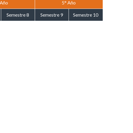
 Año
5° Año
Semestre 8
Semestre 9
Semestre 10
Derecho
Internacional
Privado y
Derecho Civil VI
Derecho Civil VII
Solución de
Controversias
Internacionales
Seminario de
Derecho Procesal
Investigación
Ética Profesional
VI
Jurídica
Integrador III:
Derecho
Derecho Minero I
Seminario
Tributario I
Examen de Grado
Derecho del