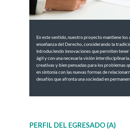
En este sentido, nuestro proyecto mantiene los
enseñanza del Derecho, considerando la tradició
introduciendo innovaciones que permiten tener u
ágil y con una necesaria visión interdisciplinar
creativas y bien pensadas para los problemas q
en sintonía con las nuevas formas de relacionarn
desafíos que afronta una sociedad en permanen
PERFIL DEL EGRESADO (A)