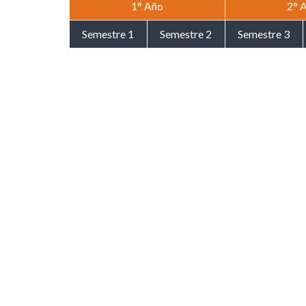
1° Año
2° 
Semestre 1
Semestre 2
Semestre 3
Introducción al
Introducción al
Derecho Civil I
Derecho I
Derecho II
Derecho
Derecho Procesal
Derecho Político
Constitucional I
I
Introducción a la
Introducción a la
Derecho
Microeconomía
Macroeconomía
Constitucional II