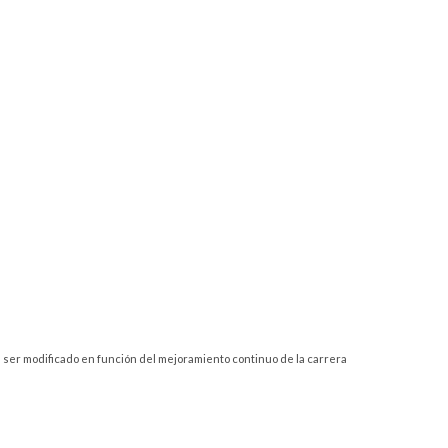
Integrador II:
Medio Ambiente
Electivo de
Clínica Jurídica II
y Recursos
Especializacion IV
Naturales
Electivo de
Derecho de la
Electivo de
Especialización II
Seguridad Social
Especialización V
Propiedad
Electivo de
Electivo de
Intelectual e
Especialización III
Especialización VI
Industrial
á ser modificado en función del mejoramiento continuo de la carrera