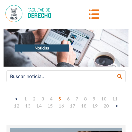
<
1
2
3
4
5
6
7
8
9
10
11
12
13
14
15
16
17
18
19
20
>