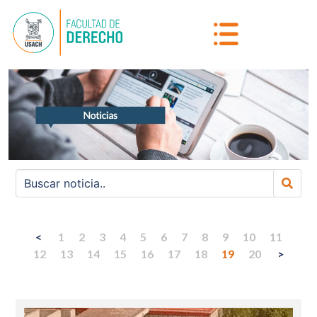
<
1
2
3
4
5
6
7
8
9
10
11
12
13
14
15
16
17
18
19
20
>