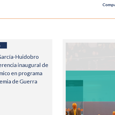
Compa
6
García-Huidobro
erencia inaugural de
mico en programa
demia de Guerra