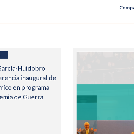
Compa
6
García-Huidobro
erencia inaugural de
mico en programa
demia de Guerra