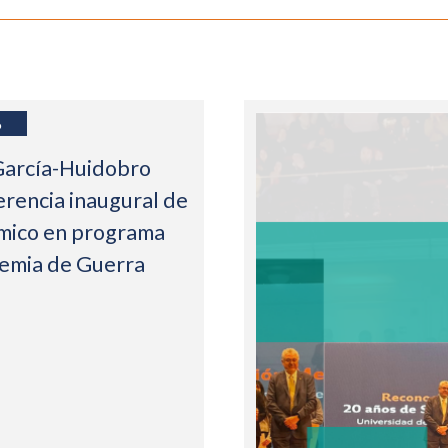
6
García-Huidobro
erencia inaugural de
mico en programa
demia de Guerra