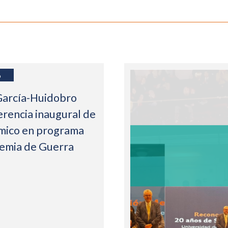
6
García-Huidobro
erencia inaugural de
mico en programa
demia de Guerra