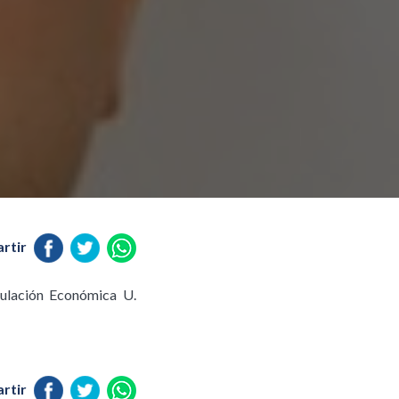
rtir
gulación Económica U.
rtir