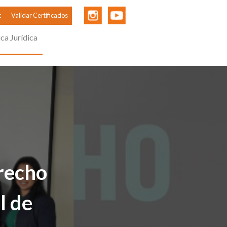
t
Validar Certificados
ica Jurídica
recho
l de