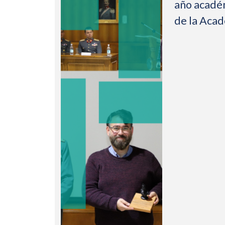
año acadé
de la Aca