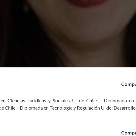
Compa
en Ciencias Jurídicas y Sociales U. de Chile – Diplomada en 
 de Chile – Diplomada en Tecnología y Regulación U. del Desarrollo
Compa