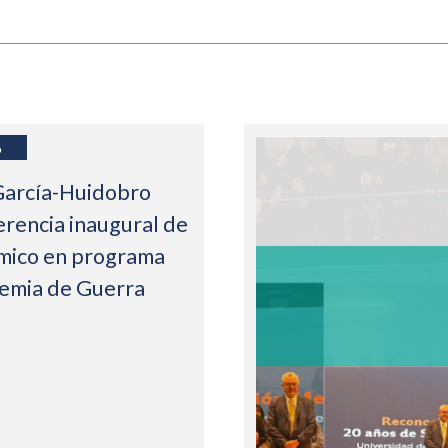
6
García-Huidobro
erencia inaugural de
mico en programa
demia de Guerra