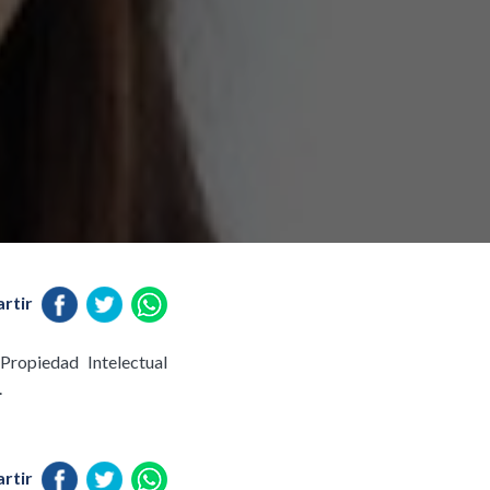
rtir
Propiedad Intelectual
.
rtir