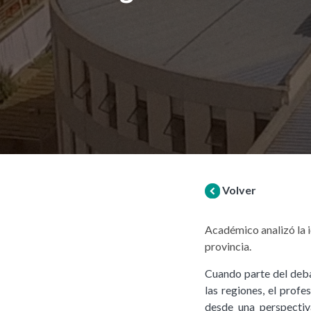
Volver
Académico analizó la 
provincia.
Cuando parte del deba
las regiones, el prof
desde una perspectiva