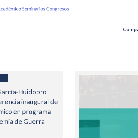
 Académico Seminarios Congresos
Compa
6
García-Huidobro
erencia inaugural de
mico en programa
demia de Guerra