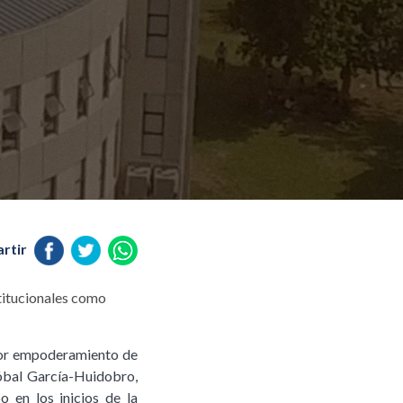
rtir
titucionales como
ayor empoderamiento de
tóbal García-Huidobro,
o en los inicios de la