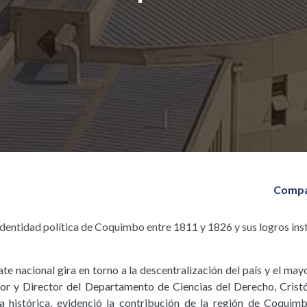
Compa
identidad política de Coquimbo entre 1811 y 1826 y sus logros ins
te nacional gira en torno a la descentralización del país y el m
esor y Director del Departamento de Ciencias del Derecho, Cris
 histórica, evidenció la contribución de la región de Coquimb