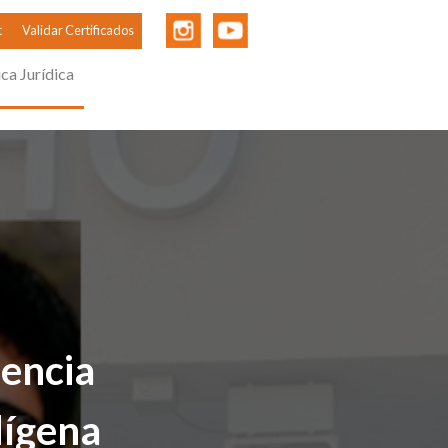
t
Validar Certificados
ica Jurídica
dencia
dígena