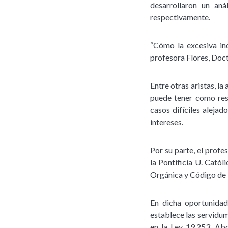
desarrollaron un aná
respectivamente.
“Cómo la excesiva ind
profesora Flores, Doc
Entre otras aristas, la
puede tener como resul
casos difíciles alejad
intereses.
Por su parte, el prof
la Pontificia U. Catól
Orgánica y Código de 
En dicha oportunidad
establece las servidum
en la Ley 19.253. Abo