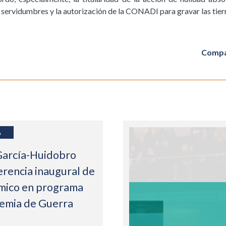
ir servidumbres y la autorización de la CONADI para gravar las tier
Compa
6
García-Huidobro
erencia inaugural de
mico en programa
demia de Guerra