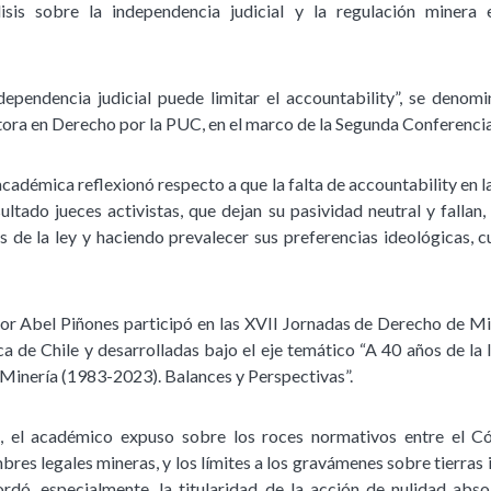
lisis sobre la independencia judicial y la regulación minera 
ependencia judicial puede limitar el accountability”, se denomi
tora en Derecho por la PUC, en el marco de la Segunda Conferenci
 académica reflexionó respecto a que la falta de accountability en l
tado jueces activistas, que dejan su pasividad neutral y fallan,
os de la ley y haciendo prevalecer sus preferencias ideológicas, c
esor Abel Piñones participó en las XVII Jornadas de Derecho de Mi
ica de Chile y desarrolladas bajo el eje temático “A 40 años de la 
Minería (1983-2023). Balances y Perspectivas”.
, el académico expuso sobre los roces normativos entre el C
bres legales mineras, y los límites a los gravámenes sobre tierras
rdó, especialmente, la titularidad de la acción de nulidad abso