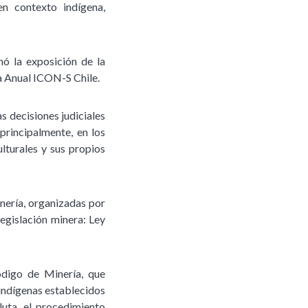
en contexto indígena,
nó la exposición de la
a Anual ICON-S Chile.
as decisiones judiciales
 principalmente, en los
ulturales y sus propios
nería, organizadas por
legislación minera: Ley
ódigo de Minería, que
 indígenas establecidos
luta, el procedimiento