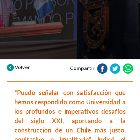
Volver
Compartir
“Puedo señalar con satisfacción que
hemos respondido como Universidad a
los profundos e imperativos desafíos
del siglo XXI, aportando a la
construcción de un Chile más justo,
equitativo e igualitario”, indicó el