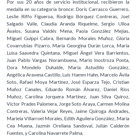
Por sus 20 años de servicio institucional, recibieron la
medalla en su categoría bronce: Doris Carrasco Guerrero,
Leslie Riffo Figueroa, Rodrigo Bórquez Contreras, Joel
Salgado Valle, Claudia Aranda Riquelme, Sergio Ulloa
Ávalos, Susana Valdés Mena, Paola González Mejías,
Miguel Gulppi Cabra, Bernardo Morales Muñoz, Gloria
Covarrubias Pizarro, María Georgina Durán Lorca, María
Luisa Saavedra Quintana, Miguel Ángel Vera Barrientos,
Juan Pablo Vargas Norambuena, Mario Inostroza Ponta,
Dora Mondelo Duhalde, María Astudillo González,
Angélica Aravena Castillo, Luis Hamm Hahn, Marcelo Ávila
Soto, Rafael Moya Martínez, José Esparza Tejo, Cristian
Muñoz Canales, Eduardo Román Álvarez, Daniel Ríos
Muñoz, Carolina Jorquera Martínez, Juan Silva Quiroz,
Víctor Prades Palomera, Jorge Soto Araya, Carmen Molina
Contreras, Valeria Vejar Reyes, Jaime Quiroga Andrades,
Mariela Villarroel Morales, Edith Aguilera González, María
Cea Muena, Jazmín Orellana Sandoval, Julián Calderón
Fuentes, y Carolina Navarrete Palma.