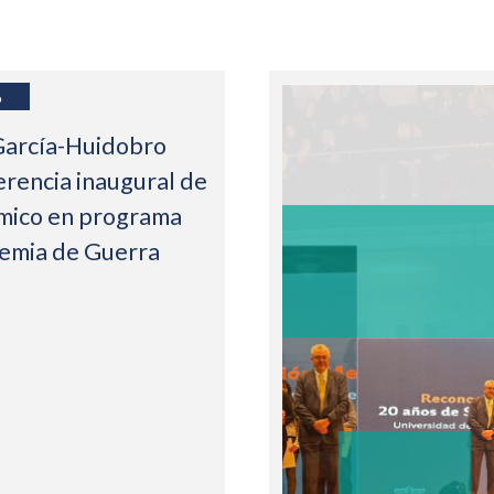
6
García-Huidobro
erencia inaugural de
mico en programa
demia de Guerra