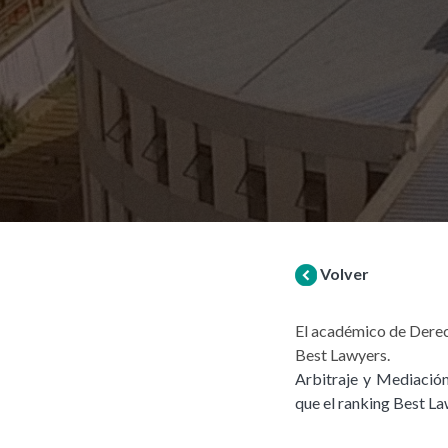
Volver
El académico de Derech
Best Lawyers.
Arbitraje y Mediación,
que el ranking Best La