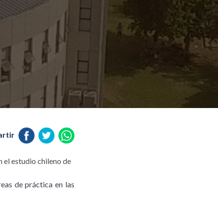
rtir
 el estudio chileno de
reas de práctica en las
.