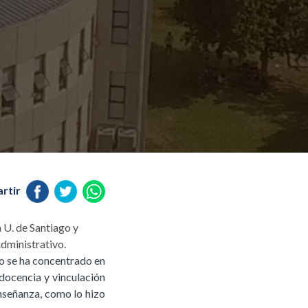
rtir
 U. de Santiago y
dministrativo.
o se ha concentrado en
 docencia y vinculación
nseñanza, como lo hizo