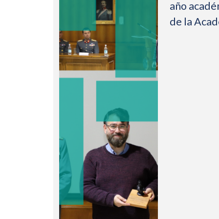
año acadé
de la Aca