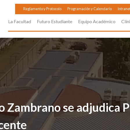
Reglamento y Protocolo
Programación y Calendario
Intrane
La Facultad
Futuro Estudiante
Equipo Académico
Clín
co Zambrano se adjudica 
cente