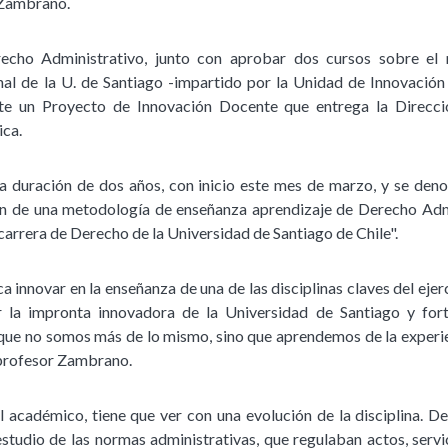
 Zambrano.
echo Administrativo, junto con aprobar dos cursos sobre el
onal de la U. de Santiago -impartido por la Unidad de Innovación
te un Proyecto de Innovación Docente que entrega la Direcc
ica.
a duración de dos años, con inicio este mes de marzo, y se deno
ión de una metodología de enseñanza aprendizaje de Derecho Adm
 carrera de Derecho de la Universidad de Santiago de Chile".
a innovar en la enseñanza de una de las disciplinas claves del ejerc
la impronta innovadora de la Universidad de Santiago y fort
ue no somos más de lo mismo, sino que aprendemos de la experie
l profesor Zambrano.
el académico, tiene que ver con una evolución de la disciplina. D
tudio de las normas administrativas, que regulaban actos, servici