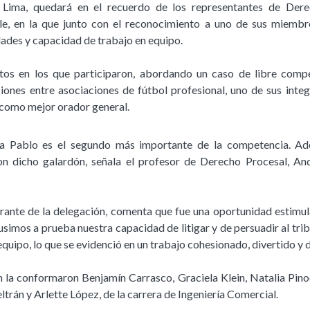
n Lima, quedará en el recuerdo de los representantes de De
le, en la que junto con el reconocimiento a uno de sus miembr
dades y capacidad de trabajo en equipo.
atos en los que participaron, abordando un caso de libre compe
iones entre asociaciones de fútbol profesional, uno de sus inte
 como mejor orador general.
a Pablo es el segundo más importante de la competencia. Ad
on dicho galardón, señala el profesor de Derecho Procesal, An
grante de la delegación, comenta que fue una oportunidad estimul
pusimos a prueba nuestra capacidad de litigar y de persuadir al trib
 equipo, lo que se evidenció en un trabajo cohesionado, divertido y
 la conformaron Benjamín Carrasco, Graciela Klein, Natalia Pin
trán y Arlette López, de la carrera de Ingeniería Comercial.