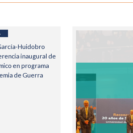
6
García-Huidobro
erencia inaugural de
mico en programa
demia de Guerra