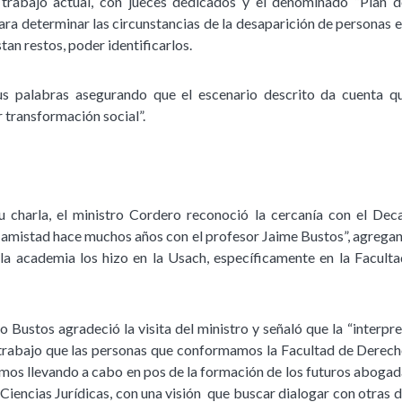
l trabajo actual, con jueces dedicados y el denominado “Plan d
ra determinar las circunstancias de la desaparición de personas e
stan restos, poder identificarlos.
 sus palabras asegurando que el escenario descrito da cuenta q
 transformación social”.
 charla, el ministro Cordero reconoció la cercanía con el De
 amistad hace muchos años con el profesor Jaime Bustos”, agregand
la academia los hizo en la Usach, específicamente en la Facult
o Bustos agradeció la visita del ministro y señaló que la “inter
trabajo que las personas que conformamos la Facultad de Derech
amos llevando a cabo en pos de la formación de los futuros abogad
s Ciencias Jurídicas, con una visión que buscar dialogar con otras d