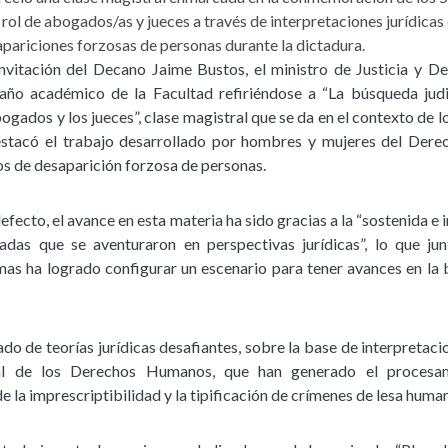
l rol de abogados/as y jueces a través de interpretaciones jurídica
pariciones forzosas de personas durante la dictadura.
nvitación del Decano Jaime Bustos, el ministro de Justicia y D
año académico de la Facultad refiriéndose a “La búsqueda judi
 abogados y los jueces”, clase magistral que se da en el contexto de 
estacó el trabajo desarrollado por hombres y mujeres del Dere
sos de desaparición forzosa de personas.
defecto, el avance en esta materia ha sido gracias a la “sostenida e
as que se aventuraron en perspectivas jurídicas”, lo que junt
imas ha logrado configurar un escenario para tener avances en la 
do de teorías jurídicas desafiantes, sobre la base de interpretacion
nal de los Derechos Humanos, que han generado el procesa
de la imprescriptibilidad y la tipificación de crímenes de lesa huma