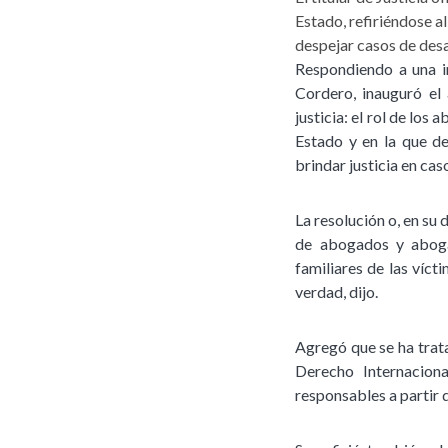
Estado, refiriéndose a
despejar casos de desa
Respondiendo a una i
Cordero, inauguró el 
justicia: el rol de los
Estado y en la que d
brindar justicia en ca
La resolución o, en su 
de abogados y abogad
familiares de las víct
verdad, dijo.
Agregó que se ha trata
Derecho Internacio
responsables a partir 