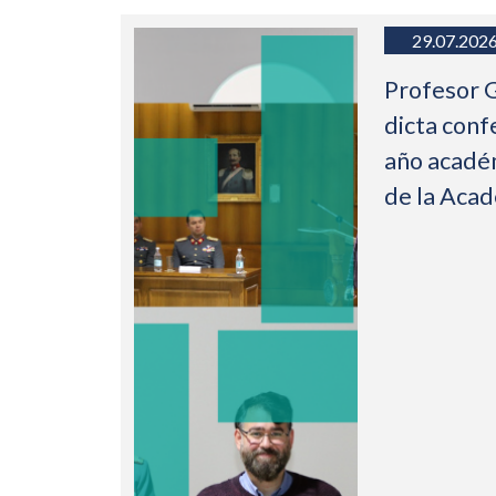
29.07.202
Profesor 
dicta conf
año acadé
de la Aca