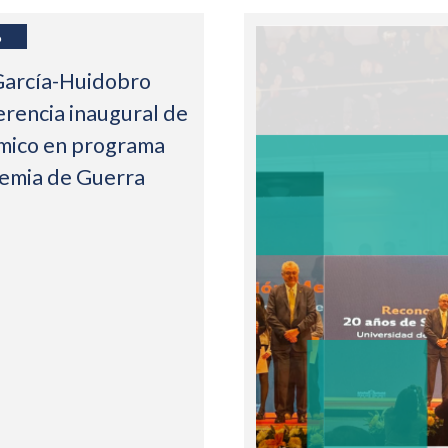
6
García-Huidobro
erencia inaugural de
mico en programa
demia de Guerra