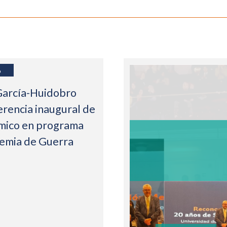
6
García-Huidobro
erencia inaugural de
mico en programa
demia de Guerra