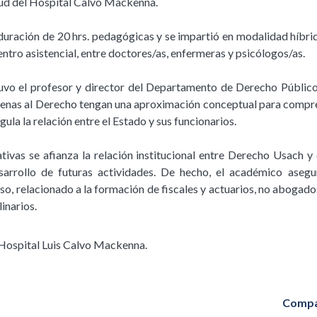
alud del Hospital Calvo Mackenna.
duración de 20 hrs. pedagógicas y se impartió en modalidad híbrid
entro asistencial, entre doctores/as, enfermeras y psicólogos/as.
uvo el profesor y director del Departamento de Derecho Público,
jenas al Derecho tengan una aproximación conceptual para comp
gula la relación entre el Estado y sus funcionarios.
ativas se afianza la relación institucional entre Derecho Usach y
arrollo de futuras actividades. De hecho, el académico aseg
so, relacionado a la formación de fiscales y actuarios, no abogados
inarios.
 Hospital Luis Calvo Mackenna.
Compa