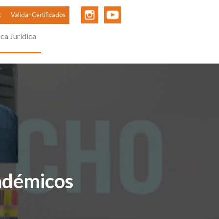
t
Validar Certificados
ica Jurídica
adémicos