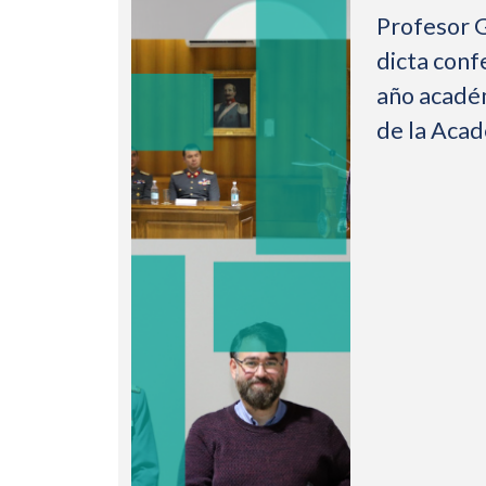
Profesor 
dicta conf
año acadé
de la Aca