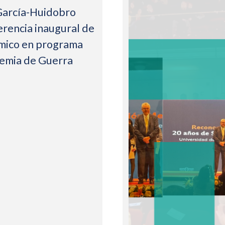
García-Huidobro
erencia inaugural de
mico en programa
demia de Guerra