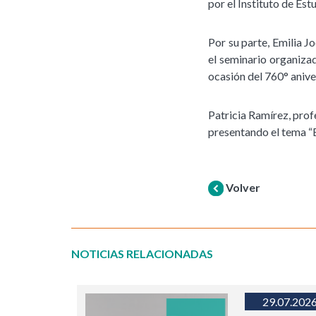
por el Instituto de Es
Por su parte, Emilia J
el seminario organizad
ocasión del 760° anive
Patricia Ramírez, profe
presentando el tema “
Volver
NOTICIAS RELACIONADAS
29.07.202