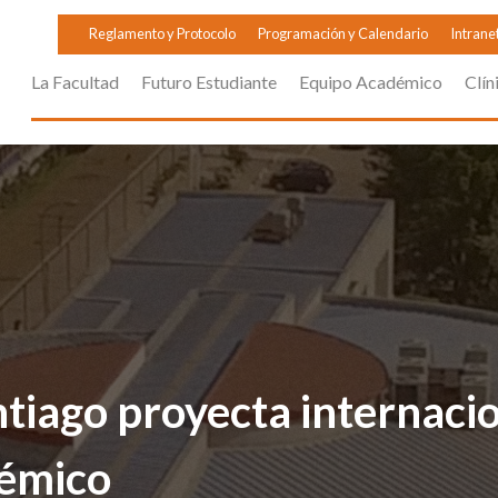
Reglamento y Protocolo
Programación y Calendario
Intrane
La Facultad
Futuro Estudiante
Equipo Académico
Clín
ntiago proyecta internac
démico