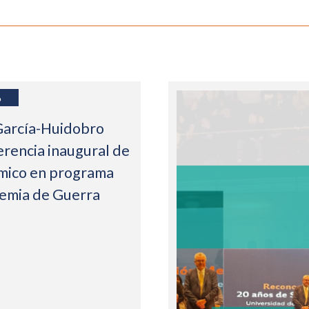
6
García-Huidobro
erencia inaugural de
mico en programa
demia de Guerra