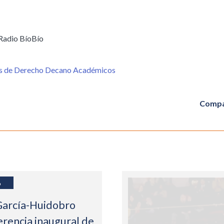
 Radio BíoBío
es de Derecho Decano Académicos
Compa
6
García-Huidobro
erencia inaugural de