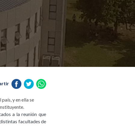
rtir
país, y en ella se
onstituyente.
ados a la reunión que
distintas facultades de