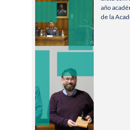
año acadé
de la Aca