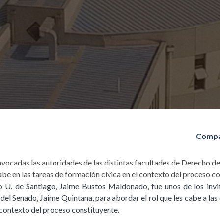
Compa
vocadas las autoridades de las distintas facultades de Derecho del 
cabe en las tareas de formación cívica en el contexto del proceso c
 U. de Santiago, Jaime Bustos Maldonado, fue unos de los invit
del Senado, Jaime Quintana, para abordar el rol que les cabe a las 
 contexto del proceso constituyente.