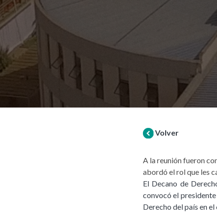
Volver
A la reunión fueron con
abordó el rol que les 
El Decano de Derecho
convocó el presidente 
Derecho del país en el