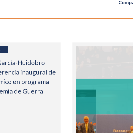
Compa
6
García-Huidobro
erencia inaugural de
mico en programa
demia de Guerra