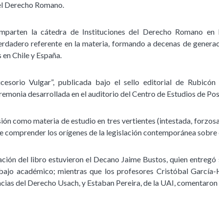
 el Derecho Romano.
parten la cátedra de Instituciones del Derecho Romano en la
erdadero referente en la materia, formando a decenas de genera
 en Chile y España.
sorio Vulgar”, publicada bajo el sello editorial de Rubicón 
remonia desarrollada en el auditorio del Centro de Estudios de Po
sión como materia de estudio en tres vertientes (intestada, forzosa
te comprender los orígenes de la legislación contemporánea sobre
ción del libro estuvieron el Decano Jaime Bustos, quien entregó s
bajo académico; mientras que los profesores Cristóbal García-
ias del Derecho Usach, y Estaban Pereira, de la UAI, comentaron e