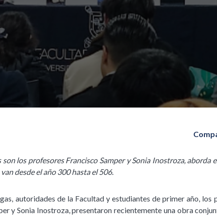
Compa
s son los profesores Francisco Samper y Sonia Inostroza, aborda e
van desde el año 300 hasta el 506.
s, autoridades de la Facultad y estudiantes de primer año, los
er y Sonia Inostroza, presentaron recientemente una obra conjunta