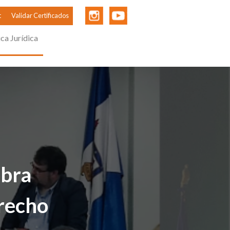
t
Validar Certificados
ica Jurídica
obra
erecho