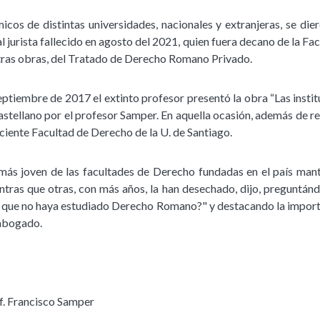
os de distintas universidades, nacionales y extranjeras, se dier
l jurista fallecido en agosto del 2021, quien fuera decano de la Fa
tras obras, del Tratado de Derecho Romano Privado.
ptiembre de 2017 el extinto profesor presentó la obra “Las insti
castellano por el profesor Samper. En aquella ocasión, además de re
aciente Facultad de Derecho de la U. de Santiago.
 más joven de las facultades de Derecho fundadas en el país man
ras que otras, con más años, la han desechado, dijo, preguntán
o, que no haya estudiado Derecho Romano?" y destacando la import
 abogado.
f. Francisco Samper