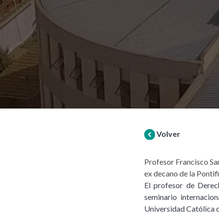
Volver
Profesor Francisco Sam
ex decano de la Pontif
El profesor de Derec
seminario internacion
Universidad Católica 