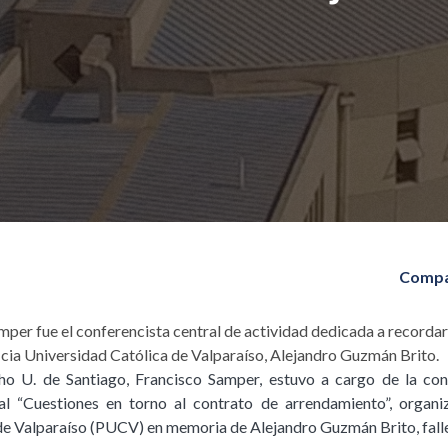
Compa
per fue el conferencista central de actividad dedicada a recordar
icia Universidad Católica de Valparaíso, Alejandro Guzmán Brito.
ho U. de Santiago, Francisco Samper, estuvo a cargo de la conf
al “Cuestiones en torno al contrato de arrendamiento”, organi
de Valparaíso (PUCV) en memoria de Alejandro Guzmán Brito, falle