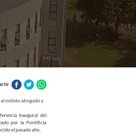
rtir
 al extinto abogado y
erencia inaugural del
zado por la Pontificia
cido el pasado año.