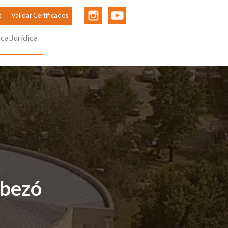
t
Validar Certificados
ica Jurídica
abezó