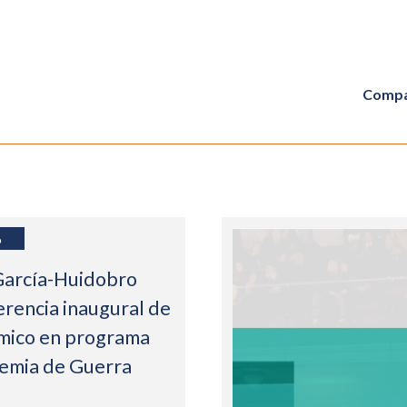
Compa
6
García-Huidobro
erencia inaugural de
mico en programa
demia de Guerra