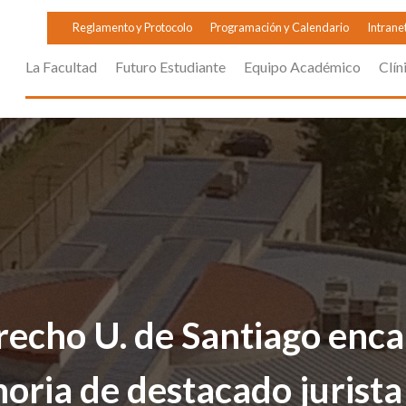
Reglamento y Protocolo
Programación y Calendario
Intrane
La Facultad
Futuro Estudiante
Equipo Académico
Clín
echo U. de Santiago enc
oria de destacado jurista