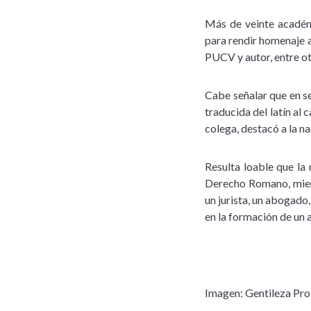
Más de veinte académic
para rendir homenaje a
PUCV y autor, entre o
Cabe señalar que en se
traducida del latín al 
colega, destacó a la n
Resulta loable que la
Derecho Romano, mient
un jurista, un abogad
en la formación de un
Imagen: Gentileza Pro